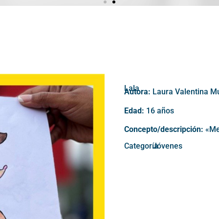
Lala
Autora:
Laura Valentina M
Edad:
16 años
Concepto/descripción:
«Me 
Categoría
Jóvenes